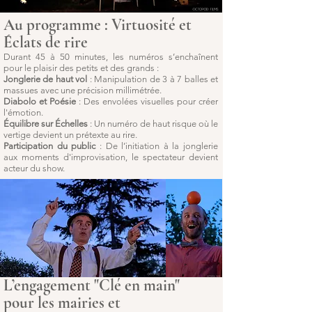
Au programme : Virtuosité et
Éclats de rire
Durant 45 à 50 minutes, les numéros s’enchaînent
pour le plaisir des petits et des grands :
Jonglerie de haut vol
: Manipulation de 3 à 7 balles et
massues avec une précision millimétrée.
Diabolo et Poésie
: Des envolées visuelles pour créer
l'émotion.
Équilibre sur Échelles
: Un numéro de haut risque où le
vertige devient un prétexte au rire.
Participation du public
: De l’initiation à la jonglerie
aux moments d'improvisation, le spectateur devient
acteur du show.
L’engagement "Clé en main"
pour les mairies et