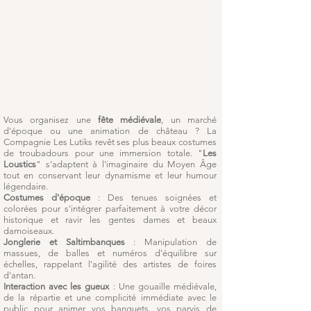
Vous organisez une
fête médiévale
, un marché
d'époque ou une animation de château ? La
Compagnie Les Lutiks revêt ses plus beaux costumes
de troubadours pour une immersion totale. "
Les
Loustics
" s'adaptent à l'imaginaire du Moyen Âge
tout en conservant leur dynamisme et leur humour
légendaire.
Costumes d'époque
: Des tenues soignées et
colorées pour s'intégrer parfaitement à votre décor
historique et ravir les gentes dames et beaux
damoiseaux.
Jonglerie et Saltimbanques
: Manipulation de
massues, de balles et numéros d'équilibre sur
échelles, rappelant l'agilité des artistes de foires
d'antan.
Interaction avec les gueux
: Une gouaille médiévale,
de la répartie et une complicité immédiate avec le
public pour animer vos banquets, vos parvis de