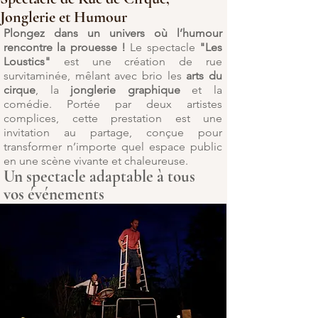
Jonglerie et Humour
Plongez dans un univers où l’humour
rencontre la prouesse !
Le spectacle
"Les
Loustics"
est une création de rue
survitaminée, mêlant avec brio les
arts du
cirque
, la
jonglerie graphique
et la
comédie. Portée par deux artistes
complices, cette prestation est une
invitation au partage, conçue pour
transformer n’importe quel espace public
en une scène vivante et chaleureuse.
Un spectacle adaptable à tous
vos événements